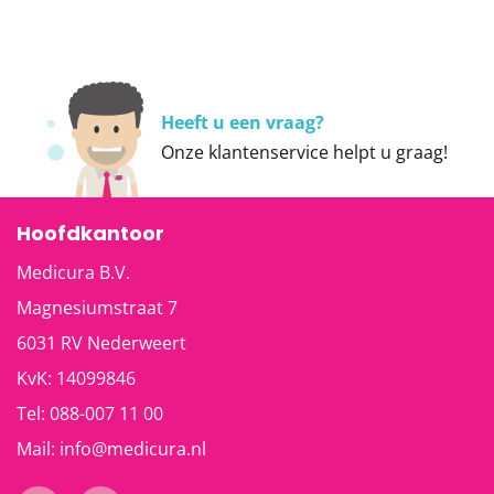
Heeft u een vraag?
Onze
klantenservice
helpt u graag!
Hoofdkantoor
Medicura B.V.
Magnesiumstraat 7
6031 RV
Nederweert
KvK: 14099846
Tel:
088-007 11 00
Mail:
info@medicura.nl