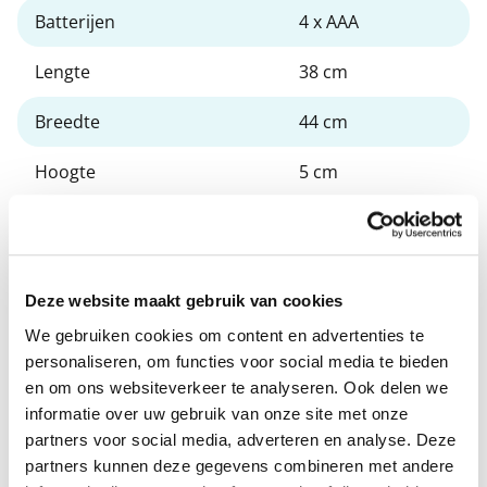
Batterijen
4 x AAA
Lengte
38 cm
Breedte
44 cm
Hoogte
5 cm
Gewicht
2,9 kg
Max. gebruikersgewicht
200 kg
Deze website maakt gebruik van cookies
We gebruiken cookies om content en advertenties te
Documenten
personaliseren, om functies voor social media te bieden
en om ons websiteverkeer te analyseren. Ook delen we
informatie over uw gebruik van onze site met onze
Seca 813 weegschaal - handleiding -
pdf
partners voor social media, adverteren en analyse. Deze
Download
partners kunnen deze gegevens combineren met andere