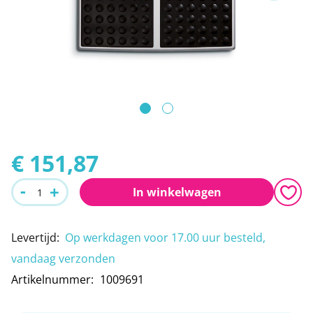
Leeshulpmiddelen
Boodschappen
de
afbeeldingen-
Vrije tijd
gallerij
Traplopen
Ga
naar
€ 151,87
het
-
+
In winkelwagen
begin
van
Levertijd
:
Op werkdagen voor 17.00 uur besteld,
de
vandaag verzonden
afbeeldingen-
Artikelnummer
1009691
gallerij