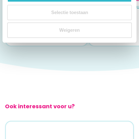
Met grote ronde cijferklok
Inclusief bewaaretu
manchet
Selectie toestaan
€ 148,95
€ 49,95
Weigeren
Levertijd:
5 tot 10 werkdagen
Levertijd:
Direct
Ook interessant voor u?