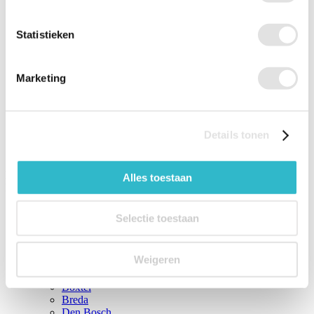
Baby-essentials
Statistieken
Babymatrassen
Keuzebundels
Marketing
Account
Details tonen
Heeft u een vraag?
Wij helpen u graag!
Alles toestaan
Ma t/m vrij 8.00 - 18.00 uur
088-007 11 00
Klantenservice
Gratis Lenen
Selectie toestaan
Huren
Kopen
Thuiszorgwinkels
Weigeren
Terug
Thuiszorgwinkels
Boxtel
Breda
Den Bosch