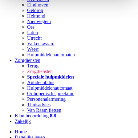
Eindhoven
Geldrop
Helmond
Nieuwegein
Oss
Uden
Utrecht
Valkenswaard
Weert
Hulpmiddelenautomaten
Zorgdiensten
Terug
Zorgdiensten
Speciale hulpmiddelen
Antidecubitus
Hulpmiddelenautomaat
Orthopedisch spreekuur
Personenalarmering
Thuisadvies
Van Raam fietsen
Klantbeoordeling
8,8
Zakelijk
Home
Dagelijks leven