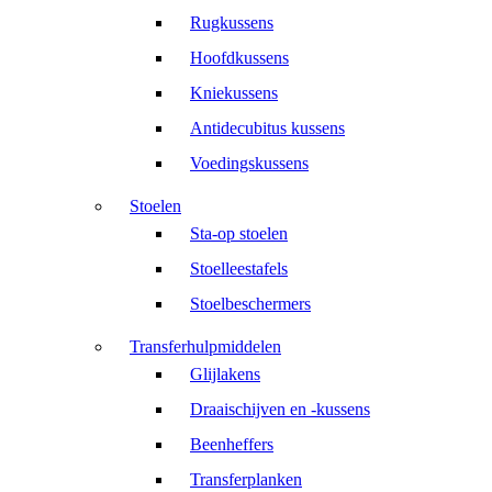
Rugkussens
Hoofdkussens
Kniekussens
Antidecubitus kussens
Voedingskussens
Stoelen
Sta-op stoelen
Stoelleestafels
Stoelbeschermers
Transferhulpmiddelen
Glijlakens
Draaischijven en -kussens
Beenheffers
Transferplanken