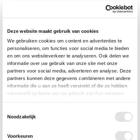
Haarverzorging
Nagelverzorging
Huidverzorging
Deze website maakt gebruik van cookies
We gebruiken cookies om content en advertenties te
Zwanger en kind
personaliseren, om functies voor social media te bieden
Borstvoeding
en om ons websiteverkeer te analyseren. Ook delen we
Borstkolven
informatie over uw gebruik van onze site met onze
Borstvoeding accessoires
partners voor social media, adverteren en analyse. Deze
Bijvoeding
partners kunnen deze gegevens combineren met andere
informatie die u aan ze heeft verstrekt of die ze hebben
Voedingskussens
verzameld op basis van uw gebruik van hun services.
Baby en kind
Kraampakket
Toestemmingsselectie
Bevalbaden
Noodzakelijk
Flessen en spenen
Voorkeuren
Zindelijkheid