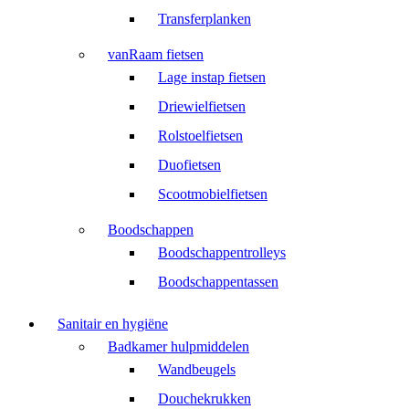
Transferplanken
vanRaam fietsen
Lage instap fietsen
Driewielfietsen
Rolstoelfietsen
Duofietsen
Scootmobielfietsen
Boodschappen
Boodschappentrolleys
Boodschappentassen
Sanitair en hygiëne
Badkamer hulpmiddelen
Wandbeugels
Douchekrukken