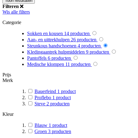
Toon resultaten
Filteren
Wis alle filters
Categorie
Sokken en kousen
14
producten
Aan- en uittrekhulpen
26
producten
Steunkous handschoenen
4
producten
Kledingaantrek hulpmiddelen
9
producten
Pantoffels
6
producten
Medische klompen
11
producten
Prijs
Merk
Bauerfeind
1
product
Proflebo
1
product
Steve
2
producten
Kleur
Blauw
1
product
Groen
3
producten