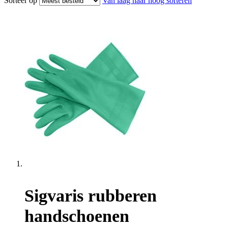
Sorteer op
Van laag naar hoog sorteren
Sigvaris rubberen
handschoenen