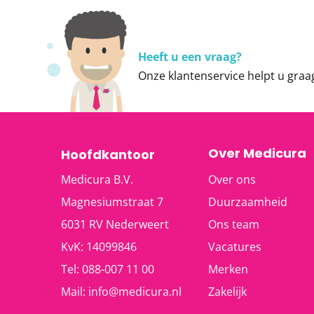
Heeft u een vraag?
Onze
klantenservice
helpt u graa
Over Medicura
Hoofdkantoor
Medicura B.V.
Over ons
Magnesiumstraat 7
Duurzaamheid
6031 RV
Nederweert
Ons team
KvK: 14099846
Vacatures
Tel:
088-007 11 00
Merken
Mail:
info@medicura.nl
Zakelijk