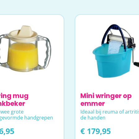
ring mug
Mini wringer op
nkbeker
emmer
twee grote
Ideaal bij reuma of artriti
gevormde handgrepen
de handen
6,95
€ 179,95