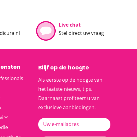
Live chat
icura.nl
Stel direct uw vraag
iensten
Blijf op de hoogte
fessionals
Als eerste op de hoogte van
het laatste nieuws, tips.
r
Daarnaast profiteert u van
exclusieve aanbiedingen.
p
vies
Uw e-mailadres
die