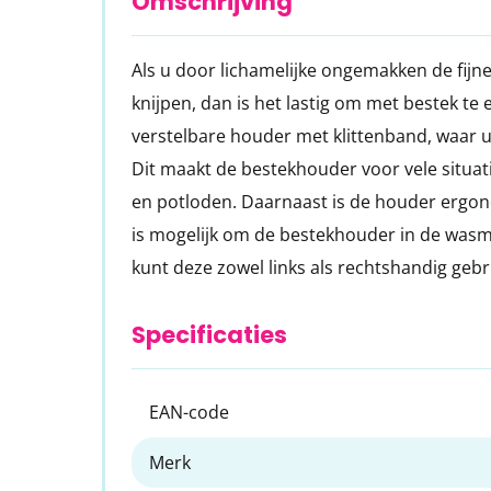
Omschrijving
van
de
Als u door lichamelijke ongemakken de fijn
afbeeldingen-
knijpen, dan is het lastig om met bestek te
gallerij
verstelbare houder met klittenband, waar u 
Dit maakt de bestekhouder voor vele situat
en potloden. Daarnaast is de houder ergo
is mogelijk om de bestekhouder in de wasm
kunt deze zowel links als rechtshandig geb
Specificaties
EAN-code
Merk