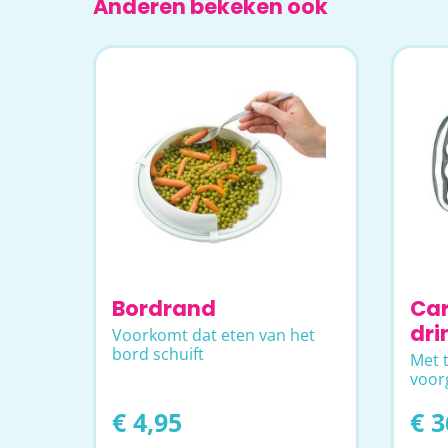
Anderen bekeken ook
Bordrand
Ca
dri
Voorkomt dat eten van het
bord schuift
Met 
voor
€ 4,95
€ 3