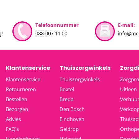
Telefoonnummer
E-mail:
g!
088-007 11 00
info@med
Klantenservice
Thuiszorgwinkels
Zorgd
Klantenservice
Thuiszorgwinkels
Zorgpro
Retourneren
Boxtel
Uitleen
Bestellen
Breda
Verhuu
Bezorgen
Den Bosch
Verkoo
Advies
Eindhoven
Thuisad
FAQ's
Geldrop
Orthope