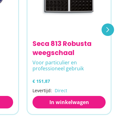
Seca 813 Robusta
Opb
weegschaal
bad
Voor particulier en
Met z
professioneel gebruik
€ 151,87
€ 14,95
Levertijd:
Direct
Leverti
In winkelwagen