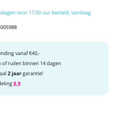
bby
TOPRO Step
Otolift trapliften
dagen voor 17.00 uur besteld, vandaag
1005988
nding vanaf €40,-
 of ruilen binnen 14 dagen
maal
2 jaar
garantie!
deling
8,9