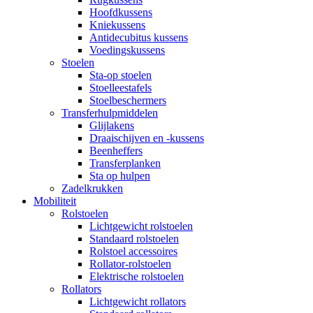
Hoofdkussens
Kniekussens
Antidecubitus kussens
Voedingskussens
Stoelen
Sta-op stoelen
Stoelleestafels
Stoelbeschermers
Transferhulpmiddelen
Glijlakens
Draaischijven en -kussens
Beenheffers
Transferplanken
Sta op hulpen
Zadelkrukken
Mobiliteit
Rolstoelen
Lichtgewicht rolstoelen
Standaard rolstoelen
Rolstoel accessoires
Rollator-rolstoelen
Elektrische rolstoelen
Rollators
Lichtgewicht rollators