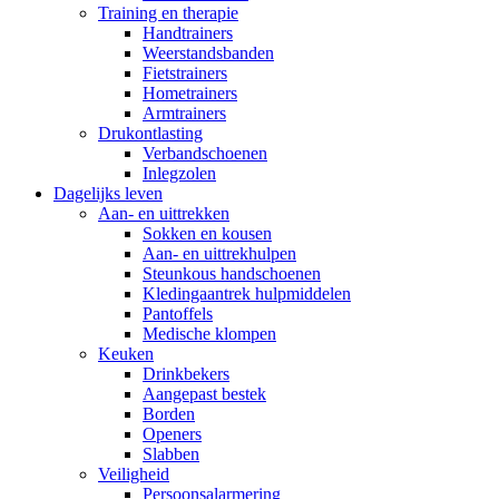
Training en therapie
Handtrainers
Weerstandsbanden
Fietstrainers
Hometrainers
Armtrainers
Drukontlasting
Verbandschoenen
Inlegzolen
Dagelijks leven
Aan- en uittrekken
Sokken en kousen
Aan- en uittrekhulpen
Steunkous handschoenen
Kledingaantrek hulpmiddelen
Pantoffels
Medische klompen
Keuken
Drinkbekers
Aangepast bestek
Borden
Openers
Slabben
Veiligheid
Persoonsalarmering