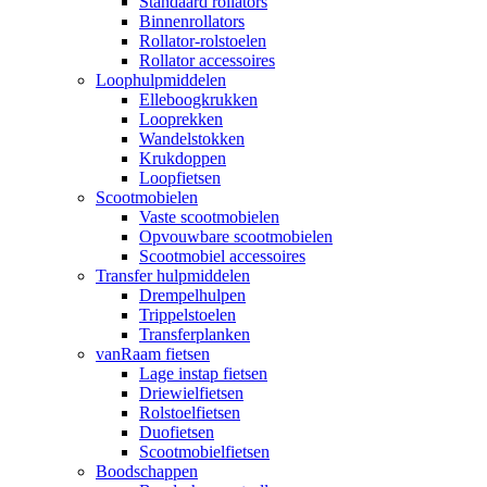
Standaard rollators
Binnenrollators
Rollator-rolstoelen
Rollator accessoires
Loophulpmiddelen
Elleboogkrukken
Looprekken
Wandelstokken
Krukdoppen
Loopfietsen
Scootmobielen
Vaste scootmobielen
Opvouwbare scootmobielen
Scootmobiel accessoires
Transfer hulpmiddelen
Drempelhulpen
Trippelstoelen
Transferplanken
vanRaam fietsen
Lage instap fietsen
Driewielfietsen
Rolstoelfietsen
Duofietsen
Scootmobielfietsen
Boodschappen