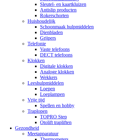
Sleutel- en kaartkluizen
Antislip producten
Rokerschorten
Huishoudelijk
Schoonmaak hulpmiddelen
Dienbladen
Grijpers
Telefonie
Vaste telefoons
DECT telefoons
Klokken
Digitale klokken
Analoge klokken
Wekkers
Leeshulpmiddelen
Loepen
Loeplampen
Vrije tijd
Spellen en hobby
Traplopen
TOPRO Step
Otolift trapliften
Gezondheid
Meetapparatuur
Thermometers