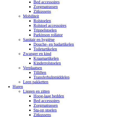
Bed accessoires
Zorgmatrassen
Zitkussens
Mobiliteit
Rolstoelen
Rolstoel accessoires
Trippelstoelen
Parkinson rollator
Sanitair en hygiëne
Douche- en badartikelen
Toiletartikelen
Zwanger en kind
Kraamartikelen
Kinderrolstoelen
Verplaatsen
Tilliften
Transferhulpmiddelen
Leen pakketten
Huren
Liggen en zitten
Hoog-laag bedden
Bed accessoires
Zorgmatrassen
Sta-op stoelen
Zitkussens