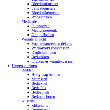
Bloeddrukmeters
Saturatiemeters
Bloedsuikermeters
Weegschalen
Medicatie
Pillendozen
Medicijngebruik
Druppelbrillen
Warmte en licht
Voetenwarmers en dekens
Warm-koud kompressen
Daglichtlampen
Bedsokken
Kruiken & warmtekussens
Liggen en zitten
Bedden
Hoog-laag bedden
Matrassen
Bedtextiel
Bedtafels
Bedbeugels
Bedtoebehoren
Kussens
Zitkussens
Rugkussens