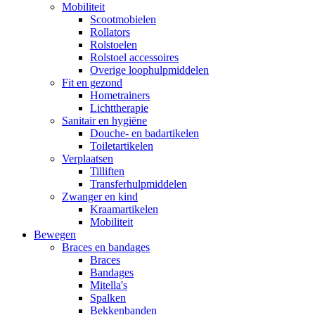
Mobiliteit
Scootmobielen
Rollators
Rolstoelen
Rolstoel accessoires
Overige loophulpmiddelen
Fit en gezond
Hometrainers
Lichttherapie
Sanitair en hygiëne
Douche- en badartikelen
Toiletartikelen
Verplaatsen
Tilliften
Transferhulpmiddelen
Zwanger en kind
Kraamartikelen
Mobiliteit
Bewegen
Braces en bandages
Braces
Bandages
Mitella's
Spalken
Bekkenbanden