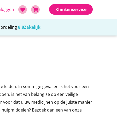
nloggen
Klantenservice
oordeling
8,8
Zakelijk
zorging
air en hygiëne
ferhulpmiddelen
wanger en kind
Scootmobielen
Huishoudelijk
Verplaatsen
Zadelkrukken
riaal
ing
e- en badartikelen
kens
raamartikelen
Vaste scootmobielen
Schoonmaak hulpmiddelen
Tilliften
luizen
artikelen
schijven en -kussens
inderrolstoelen
Opvouwbare scootmobielen
Dienbladen
Transferhulpmiddelen
n
effers
Scootmobiel accessoires
Grijpers
ferplanken
te leiden. In sommige gevallen is het voor een
p hulpen
en, is het van belang ze op een veilige
er voor dat u uw medicijnen op de juiste manier
s
tie hulpmiddelen? Bezoek dan een van onze
Traplopen