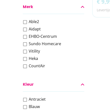
€ 9,9
Merk
Levertij
Able2
Aidapt
EHBO-Centrum
Sundo Homecare
Vitility
Heka
CountAir
Kleur
Antraciet
Blauw