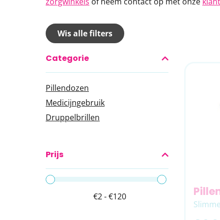
zorgwinkels
of neem contact op met onze
Trans
Vaste
Tripp
klan
DECT 
Trans
Sanitair en hygiëne
Wis alle filters
Zwanger en kind
Categorie
Keuzebundels
Pillendozen
Medicijngebruik
Druppelbrillen
Prijs
Pill
€2 - €120
Slimme