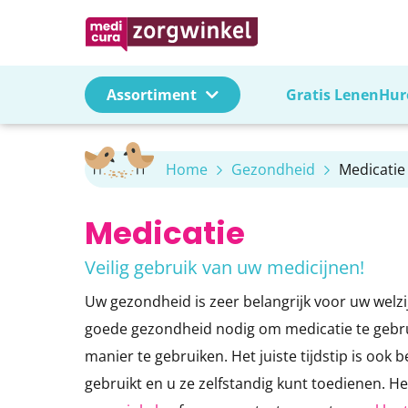
Assortiment
Gratis Lenen
Hur
Gratis lenen
Home
Gezondheid
Medicatie
Ligge
Ligge
Brace
Aan- 
Meet
Bedd
Rolst
Badk
Borst
Huren
Hoog-
Hoog-
Brace
Sokke
Ther
Hoog-
Licht
Wand
Borst
Medicatie
Bed a
Bed a
Band
Aan- 
Bloed
Matra
Stand
Douc
Borst
Bewegen
Veilig gebruik van uw medicijnen!
Zorgm
Zorgm
Mitell
Steun
Satur
Bedtex
Rolst
Douch
Bijvo
Dagelijks leven
Zitku
Sta-o
Spalk
Kledi
Bloed
Bedta
Rollat
Besc
Voedi
Uw gezondheid is zeer belangrijk voor uw welzij
Leen 
Zitku
Bekk
Panto
Weeg
Bedbe
Elektr
Douch
Gezondheid
goede gezondheid nodig om medicatie te gebrui
Verpl
Trans
manier te gebruiken. Het juiste tijdstip is oo
Medis
Bedt
Badpl
Liggen en zitten
Tillift
Drem
gebruikt en u ze zelfstandig kunt toedienen. 
Telef
Mobiliteit