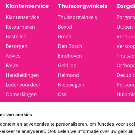
Klantenservice
Thuiszorgwinkels
Zorgd
Klantenservice
Thuiszorgwinkels
Zorgpro
Retourneren
Boxtel
Uitleen
Bestellen
Breda
Verhuu
Bezorgen
Den Bosch
Verkoo
Advies
Eindhoven
Thuisad
FAQ's
Geldrop
Orthope
Handleidingen
Helmond
Decubit
Ledenvoordeel
Nieuwegein
Persone
Opmerkingen
Oss
Hulpmid
Spoed
Uden
Automa
Storingen
Utrecht
ik van cookies
Valkenswaard
ontent en advertenties te personaliseren, om functies voor soci
erkeer te analyseren. Ook delen we informatie over uw gebruik
Weert