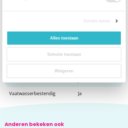
Merk
Good Grips
Bestek of bord
Vork
Details tonen
Kleur
Zwart
Alles toestaan
Breedte
3,5 cm
Gewicht
170 g
Selectie toestaan
Links of rechts
Universeel
Weigeren
Verzwaard
Ja
Vaatwasserbestendig
Ja
Anderen bekeken ook