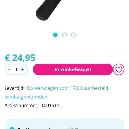
Leeshulpmiddelen
Boodschappen
afbeeldingen-
gallerij
Vrije tijd
Traplopen
Ga
naar
€ 24,95
het
-
+
In winkelwagen
begin
van
Levertijd
:
Op werkdagen voor 17.00 uur besteld,
de
vandaag verzonden
afbeeldingen-
Artikelnummer
1001511
gallerij