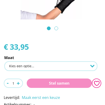
Leeshulpmiddelen
Boodschappen
afbeeldingen-
gallerij
Vrije tijd
Traplopen
Ga
naar
€ 33,95
het
Maat
begin
van
de
afbeeldingen-
-
+
Stel samen
gallerij
Levertijd
:
Maak eerst een keuze
Artikelnummer
-