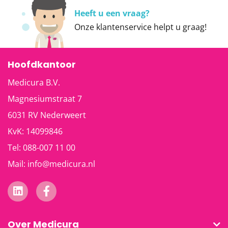
Heeft u een vraag?
Onze
klantenservice
helpt u graag!
Hoofdkantoor
Medicura B.V.
Magnesiumstraat 7
6031 RV
Nederweert
KvK: 14099846
Tel:
088-007 11 00
Mail:
info@medicura.nl
Over Medicura