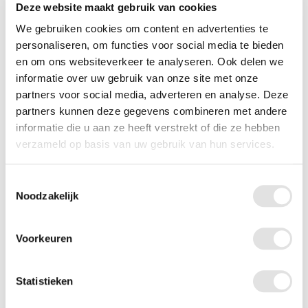
Deze website maakt gebruik van cookies
Open de klittenbandsluiting en zorg dat de veters
We gebruiken cookies om content en advertenties te
los komen te zitten, zodat je met je hand en pols
personaliseren, om functies voor social media te bieden
door de brace kan komen.
en om ons websiteverkeer te analyseren. Ook delen we
Trek de veters strak en wikkel de band om de
informatie over uw gebruik van onze site met onze
partners voor social media, adverteren en analyse. Deze
brace. Zorg ervoor dat er comfortabele
partners kunnen deze gegevens combineren met andere
compressie ontstaat. Let erop dat de brace niet
informatie die u aan ze heeft verstrekt of die ze hebben
te strak zit. Te veel compressie kan een
verzameld op basis van uw gebruik van hun services.
verminderde doorbloeding veroorzaken.
Toestemmingsselectie
Noodzakelijk
Voorkeuren
Let op:
Dit product betreft een hygiëne artikel.
Statistieken
Deze kunnen alleen geretourneerd worden indien
het product ongebruikt is en in de originele staat