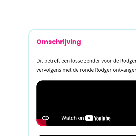
Ga
naar
het
begin
Omschrijving
van
de
Dit betreft een losse zender voor de Rodger
afbeeldingen-
vervolgens met de ronde Rodger ontvanger
gallerij