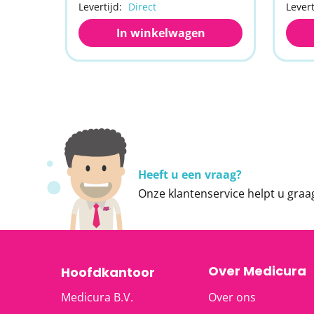
Levertijd:
Direct
Levert
In winkelwagen
Heeft u een vraag?
Onze
klantenservice
helpt u graa
Over Medicura
Hoofdkantoor
Medicura B.V.
Over ons