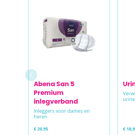
Abena San 5
Uri
Premium
Verwi
urine
inlegverband
Inleggers voor dames en
heren
€ 20,95
€ 18,