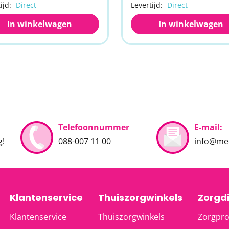
ijd:
Direct
Levertijd:
Direct
In winkelwagen
In winkelwagen
Telefoonnummer
E-mail:
g!
088-007 11 00
info@med
Klantenservice
Thuiszorgwinkels
Zorgd
Klantenservice
Thuiszorgwinkels
Zorgpro