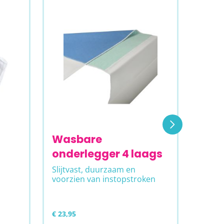
Wasbare
Abe
onderlegger 4 laags
inl
Slijtvast, duurzaam en
Geschi
voorzien van instopstroken
€ 23,95
€ 16,95