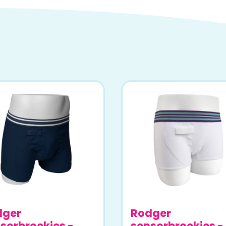
dger
Rodger
sorbroekjes -
sensorbroekjes -