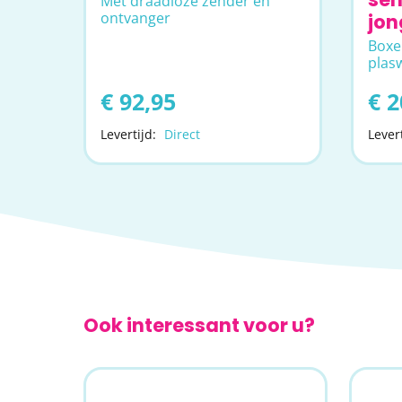
Met draadloze zender en
ontvanger
jon
Boxe
plas
€ 92,95
€ 2
Levertijd:
Direct
Levert
Ook interessant voor u?