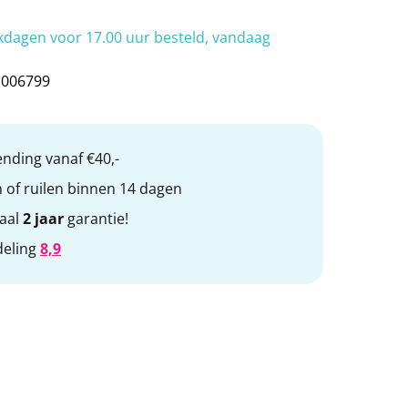
bby
TOPRO Step
Otolift trapliften
dagen voor 17.00 uur besteld, vandaag
1006799
nding vanaf €40,-
 of ruilen binnen 14 dagen
maal
2 jaar
garantie!
deling
8,9