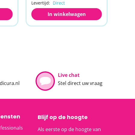
Levertijd:
Direct
Leverti
In winkelwagen
Live chat
icura.nl
Stel direct uw vraag
iensten
Blijf op de hoogte
fessionals
Als eerste op de hoogte van