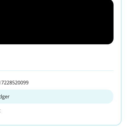
17228520099
dger
t