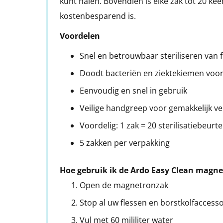
kunt halen. Bovendien is elke zak tot 20 kee
kostenbesparend is.
Voordelen
Snel en betrouwbaar steriliseren van 
Doodt bacteriën en ziektekiemen voor
Eenvoudig en snel in gebruik
Veilige handgreep voor gemakkelijk v
Voordelig: 1 zak = 20 sterilisatiebeurt
5 zakken per verpakking
Hoe gebruik ik de Ardo Easy Clean magn
Open de magnetronzak
Stop al uw flessen en borstkolfaccesso
Vul met 60 mililiter water