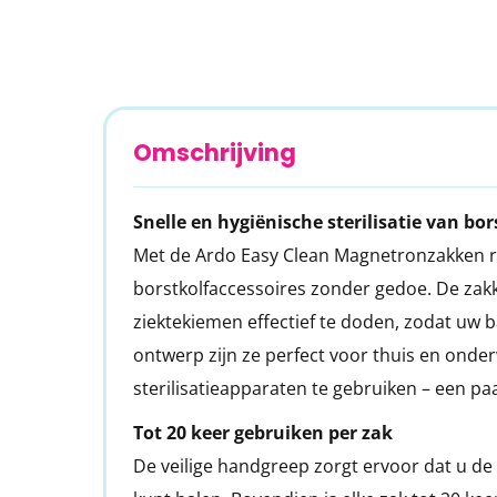
Ga
naar
het
begin
Omschrijving
van
de
Snelle en hygiënische sterilisatie van bor
afbeeldingen-
Met de Ardo Easy Clean Magnetronzakken re
gallerij
borstkolfaccessoires zonder gedoe. De za
ziektekiemen effectief te doden, zodat uw 
ontwerp zijn ze perfect voor thuis en onder
sterilisatieapparaten te gebruiken – een p
Tot 20 keer gebruiken per zak
De veilige handgreep zorgt ervoor dat u de