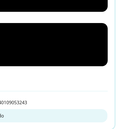
40109053243
do