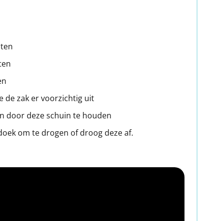
uten
ten
en
 de zak er voorzichtig uit
pen door deze schuin te houden
doek om te drogen of droog deze af.