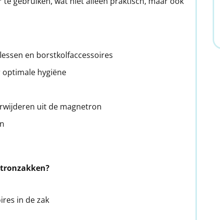
r te gebruiken, wat niet alleen praktisch, maar ook
flessen en borstkolfaccessoires
 optimale hygiëne
erwijderen uit de magnetron
en
etronzakken?
ires in de zak