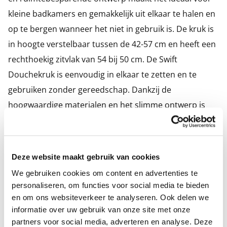
kleine badkamers en gemakkelijk uit elkaar te halen en
op te bergen wanneer het niet in gebruik is. De kruk is
in hoogte verstelbaar tussen de 42-57 cm en heeft een
rechthoekig zitvlak van 54 bij 50 cm. De Swift
Douchekruk is eenvoudig in elkaar te zetten en te
gebruiken zonder gereedschap. Dankzij de
hoogwaardige materialen en het slimme ontwerp is
het onderhoud van deze kruk minimaal.
Specificaties
Deze website maakt gebruik van cookies
We gebruiken cookies om content en advertenties te
personaliseren, om functies voor social media te bieden
Soort
Douchekruk
en om ons websiteverkeer te analyseren. Ook delen we
EAN-code
7320450126635
informatie over uw gebruik van onze site met onze
partners voor social media, adverteren en analyse. Deze