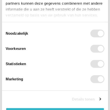
Merk
Able2
partners kunnen deze gegevens combineren met andere
informatie die u aan ze heeft verstrekt of die ze hebben
Kleur
Grijs
verzameld op basis van uw gebruik van hun services.
Elektrisch
Nee
Toestemmingsselectie
Noodzakelijk
Lengte
50 cm
Breedte
54 cm
Voorkeuren
Hoogte
57 cm
Statistieken
Gewicht
3,1 kg
Marketing
Max. gebruikersgewicht
130
Documenten
Details tonen