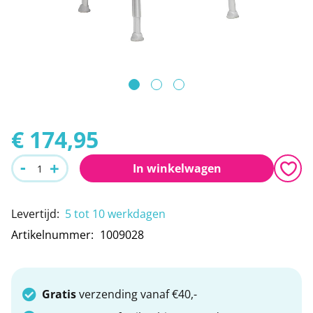
Leeshulpmiddelen
Boodschappen
afbeeldingen-
gallerij
Vrije tijd
Traplopen
Ga
naar
€ 174,95
het
-
+
In winkelwagen
begin
van
Levertijd
:
5 tot 10 werkdagen
de
Artikelnummer
1009028
afbeeldingen-
gallerij
Gratis
verzending vanaf €40,-