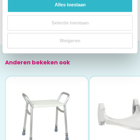
Alles toestaan
Swift douchekruk instructies -
pdf
Download
Selectie toestaan
Weigeren
Anderen bekeken ook