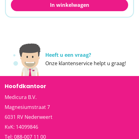
In winkelwagen
Heeft u een vraag?
Onze
klantenservice
helpt u graag!
Hoofdkantoor
Medicura B.V.
Magnesiumstraat 7
6031 RV
Nederweert
KvK: 14099846
Tel:
088-007 11 00