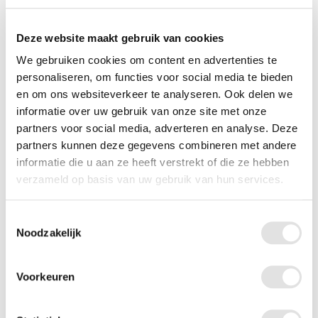
Merk
2mobility
Deze website maakt gebruik van cookies
EAN-code
8719327004500
We gebruiken cookies om content en advertenties te
Gewicht
6 kg
personaliseren, om functies voor social media te bieden
en om ons websiteverkeer te analyseren. Ook delen we
Max. gebruikersgewicht
100 kg
informatie over uw gebruik van onze site met onze
partners voor social media, adverteren en analyse. Deze
Gebruik
Alleen binnen
partners kunnen deze gegevens combineren met andere
informatie die u aan ze heeft verstrekt of die ze hebben
Maat
Medium
verzameld op basis van uw gebruik van hun services.
Inklapbaar
Ja
Toestemmingsselectie
Noodzakelijk
Bandtype
Massief
Kleur
Champagne
Voorkeuren
Remkabel in frame
Nee