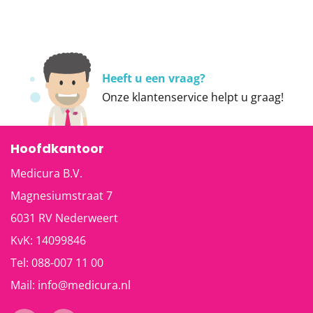
Heeft u een vraag?
Onze
klantenservice
helpt u graag!
Hoofdkantoor
Medicura B.V.
Magnesiumstraat 7
6031 RV
Nederweert
KvK: 14099846
Tel:
088-007 11 00
Mail:
info@medicura.nl