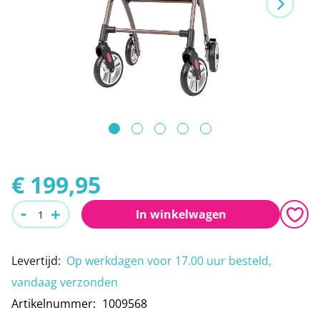
Leeshulpmiddelen
Boodschappen
van
de
Vrije tijd
afbeeldingen-
Traplopen
gallerij
Ga
naar
€ 199,95
het
-
+
In winkelwagen
begin
van
Levertijd
:
Op werkdagen voor 17.00 uur besteld,
de
vandaag verzonden
afbeeldingen-
Artikelnummer
1009568
gallerij