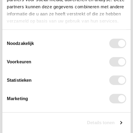
partners kunnen deze gegevens combineren met andere
Hoogte
74-100 cm
informatie die u aan ze heeft verstrekt of die ze hebben
verzameld op basis van uw gebruik van hun services.
Links of rechts
Universeel
Toestemmingsselectie
Max. gebruikersgewicht
125 kg
Noodzakelijk
Opvouwbaar
Nee
Voorkeuren
In hoogte verstelbaar
Ja
Statistieken
Anatomisch handvat
Nee
Polsband inclusief
Nee
Marketing
Ook interessant voor u?
Details tonen