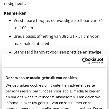
nodig heeft.
Kenmerken
Verstelbare hoogte: eenvoudig instelbaar van 74
tot 100 cm
Brede basis: afmeting van 38 x 31 x 31 cm voor
maximale stabiliteit
Standaard handvat voor een prettige en stevige
grip
Deze website maakt gebruik van cookies
Specificaties
We gebruiken cookies om content en advertenties te
personaliseren, om functies voor social media te bieden
Merk
Days
en om ons websiteverkeer te analyseren. Ook delen we
informatie over uw gebruik van onze site met onze
Kleur
Zilver
partners voor social media, adverteren en analyse. Deze