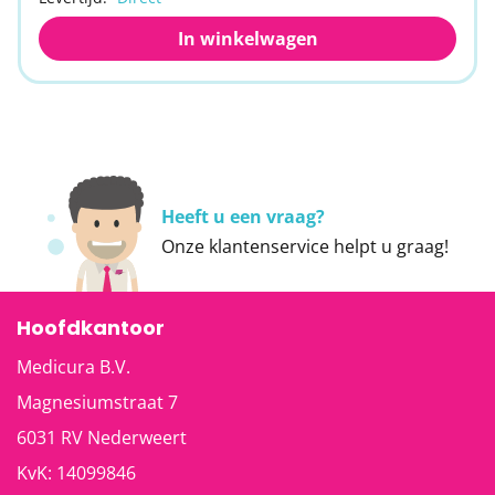
In winkelwagen
Heeft u een vraag?
Onze
klantenservice
helpt u graag!
Hoofdkantoor
Medicura B.V.
Magnesiumstraat 7
6031 RV
Nederweert
KvK: 14099846