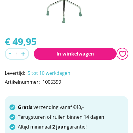
Leeshulpmiddelen
Boodschappen
afbeeldingen-
gallerij
Vrije tijd
Traplopen
Ga
naar
€ 49,95
het
-
+
In winkelwagen
begin
van
Levertijd
:
5 tot 10 werkdagen
de
Artikelnummer
1005399
afbeeldingen-
gallerij
Gratis
verzending vanaf €40,-
Terugsturen of ruilen binnen 14 dagen
Altijd minimaal
2 jaar
garantie!