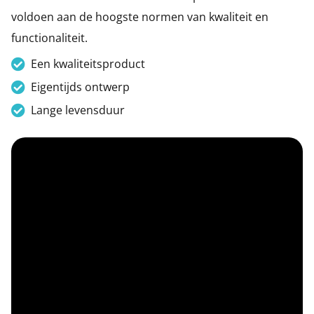
Leeshulpmiddelen
Boodschappen
voldoen aan de hoogste normen van kwaliteit en
Vrije tijd
functionaliteit.
Traplopen
Een kwaliteitsproduct
Eigentijds ontwerp
Lange levensduur