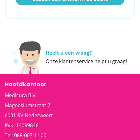
Heeft u een vraag?
Onze
klantenservice
helpt u graag!
Hoofdkantoor
Medicura B.V.
Magnesiumstraat 7
6031 RV
Nederweert
KvK: 14099846
Tel:
088-007 11 00