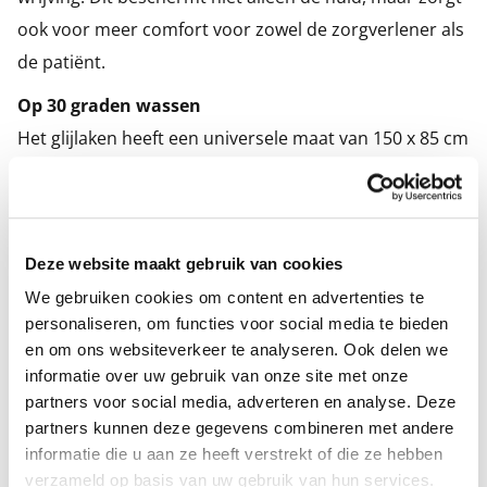
ook voor meer comfort voor zowel de zorgverlener als
de patiënt.
Op 30 graden wassen
Het glijlaken heeft een universele maat van 150 x 85 cm
en is geschikt voor verschillende bedden. Het
materiaal is duurzaam, huidvriendelijk en eenvoudig te
reinigen. U kunt het laken op 30 graden in de
Deze website maakt gebruik van cookies
wasmachine wassen, zodat het hygiënisch en fris blijft.
We gebruiken cookies om content en advertenties te
Voordelen van het glijlaken:
personaliseren, om functies voor social media te bieden
Vermindert de fysieke belasting van
en om ons websiteverkeer te analyseren. Ook delen we
zorgverleners
informatie over uw gebruik van onze site met onze
partners voor social media, adverteren en analyse. Deze
Beschermt de huid tegen wrijving
partners kunnen deze gegevens combineren met andere
Gemaakt van een speciale gladde stof voor
informatie die u aan ze heeft verstrekt of die ze hebben
verzameld op basis van uw gebruik van hun services.
soepel verplaatsen