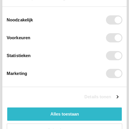
Universele maat: 150 x 85 cm
Toestemmingsselectie
Machinewasbaar op 30 graden
Noodzakelijk
Voorkeuren
Specificaties
Statistieken
Artikelnummer leverancier
MW410195
Marketing
Merk
Herdegen
Kleur
Blauw
Details tonen
Lengte
150 cm
Alles toestaan
Breedte
85 cm