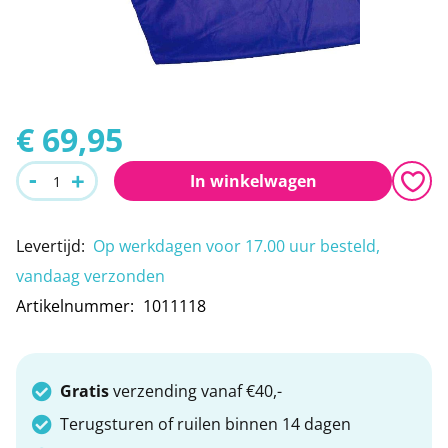
Leeshulpmiddelen
Boodschappen
afbeeldingen-
gallerij
Vrije tijd
Traplopen
Ga
naar
€ 69,95
het
-
+
In winkelwagen
begin
van
Levertijd
:
Op werkdagen voor 17.00 uur besteld,
de
vandaag verzonden
afbeeldingen-
Artikelnummer
1011118
gallerij
Gratis
verzending vanaf €40,-
Terugsturen of ruilen binnen 14 dagen