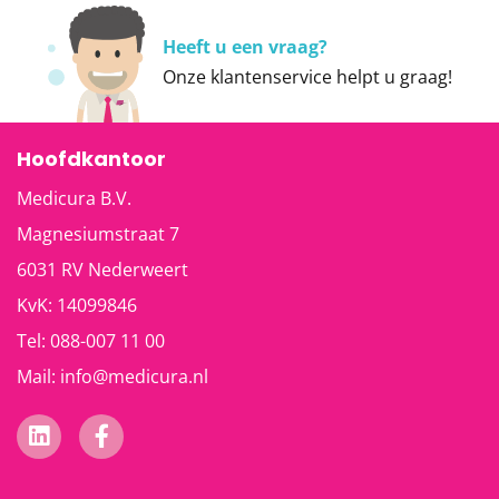
Heeft u een vraag?
Onze
klantenservice
helpt u graag!
Hoofdkantoor
Medicura B.V.
Magnesiumstraat 7
6031 RV
Nederweert
KvK: 14099846
Tel:
088-007 11 00
Mail:
info@medicura.nl