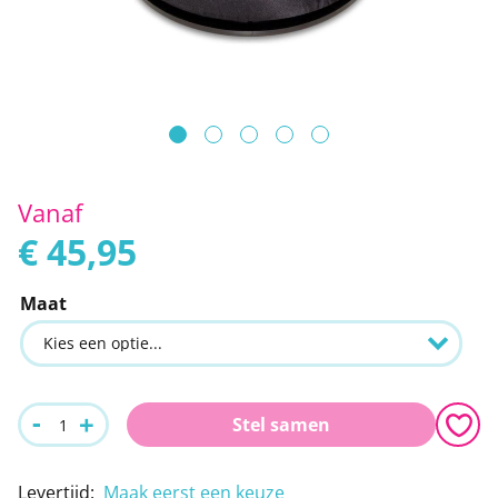
Leeshulpmiddelen
Boodschappen
afbeeldingen-
gallerij
Vrije tijd
Traplopen
Ga
naar
Vanaf
€ 45,95
het
begin
Maat
van
de
afbeeldingen-
gallerij
-
+
Stel samen
Levertijd
:
Maak eerst een keuze