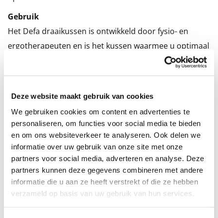
Gebruik
Het Defa draaikussen is ontwikkeld door fysio- en
ergotherapeuten en is het kussen waarmee u optimaal
kunt genieten van uw reizen in de auto. Ga eerst op
het draaikussen zitten en maak vervolgens een
draaiende beweging met uw benen met een beperkte
Deze website maakt gebruik van cookies
belasting voor uw rug, bekken, heupen en knieën. Ook
We gebruiken cookies om content en advertenties te
heeft u door gebruik van dit draaikussen minder
personaliseren, om functies voor social media te bieden
ondersteuning van u armen nodig. Deze draaischijf is
en om ons websiteverkeer te analyseren. Ook delen we
informatie over uw gebruik van onze site met onze
ook ideaal om te gebruiken op een eetkamerstoel,
partners voor social media, adverteren en analyse. Deze
rolstoel of op bed. Dit luxe draaikussen met een
partners kunnen deze gegevens combineren met andere
hoogte van 5 cm is gewatteerd waardoor u extra
informatie die u aan ze heeft verstrekt of die ze hebben
comfortabel zit.
verzameld op basis van uw gebruik van hun services.
Het draaikussen is verkrijgbaar in twee uitvoeringen.