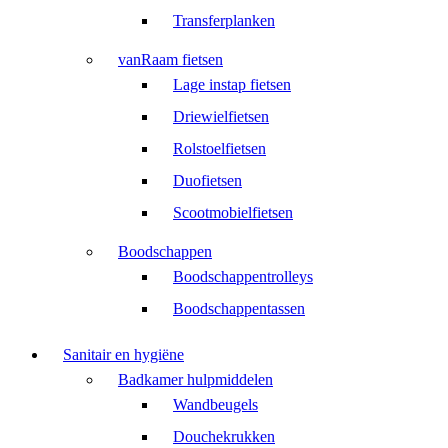
Transferplanken
vanRaam fietsen
Lage instap fietsen
Driewielfietsen
Rolstoelfietsen
Duofietsen
Scootmobielfietsen
Boodschappen
Boodschappentrolleys
Boodschappentassen
Sanitair en hygiëne
Badkamer hulpmiddelen
Wandbeugels
Douchekrukken