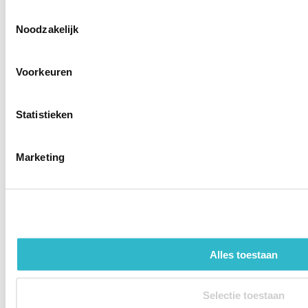
Toestemmingsselectie
Noodzakelijk
Voorkeuren
Statistieken
Pillendoos - 1 week
Marketing
Transparant en met Nederlandse dagaanduiding
€ 4,95
Levertijd:
Direct
In winkelwagen
Alles toestaan
Selectie toestaan