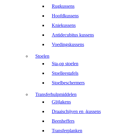
Rugkussens
Hoofdkussens
Kniekussens
Antidecubitus kussens
Voedingskussens
Stoelen
Sta-op stoelen
Stoelleestafels
Stoelbeschermers
Transferhulpmiddelen
Glijlakens
Draaischijven en -kussens
Beenheffers
Transferplanken