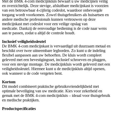
Met de BMK 4-com medicijnkluis bewaart u uw medicijnen veilig
en overzichtelijk. Deze stevige, afsluitbare medicijnkast is voorzien
van een betrouwbaar 4-cijferig codeslot, waardoor onbevoegde
toegang wordt voorkomen. Zowel thuisgebruikers als huisartsen en
andere medische professionals kunnen vertrouwen op deze
medicijnkast met codeslot voor een veilige opslag van
medicatie. Dankzij de eenvoudige bediening is de code naar wens
aan te passen, zodat u altijd de controle houdt.
Inclusief veiligheidssleutel
De BMK 4-com medicijnkast is vervaardigd uit duurzaam metaal en
beschikt over twee uitneembare legborden. Zo kunt u de indeling
flexibel aanpassen aan uw behoeften. De kluis wordt compleet
geleverd met een bevestigingsset, inclusief schroeven en pluggen,
voor een stevige montage. De medicijnkluis wordt geleverd met een
veiligheidssleutel. Hiermee kunt u de medicijnkluis altijd openen,
ook wanneer u de code vergeten bent.
Kortom
Dit model combineert praktische gebruiksvriendelijkheid met
optimale beveiliging van uw medicatie. Kies voor zekerheid en
gemak met de BMK 4-com medicijnkluis – ideaal voor thuisgebruik
en medische praktijken.
Productspecificaties