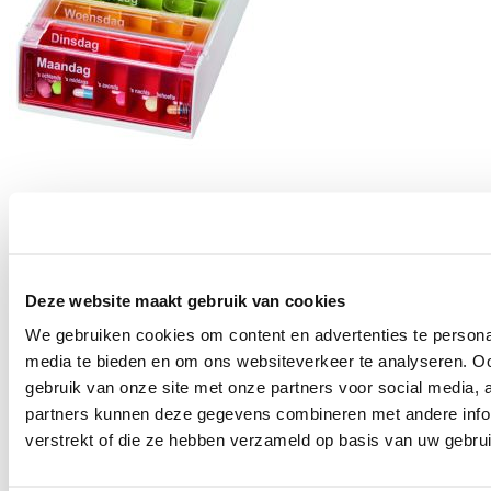
Pillendoos 1 week - 5 vaks
Voor iedere dag van de week
€ 19,95
Deze website maakt gebruik van cookies
Levertijd:
Direct
In winkelwagen
We gebruiken cookies om content en advertenties te personal
media te bieden en om ons websiteverkeer te analyseren. Oo
gebruik van onze site met onze partners voor social media,
partners kunnen deze gegevens combineren met andere infor
verstrekt of die ze hebben verzameld op basis van uw gebru