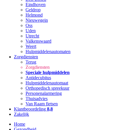
Eindhoven
Geldrop
Helmond
Nieuwegein
Oss
Uden
Utrecht
Valkenswaard
Weert
Hulpmiddelenautomaten
Zorgdiensten
Terug
Zorgdiensten
Speciale hulpmiddelen
Antidecubitus
Hulpmiddelenautomaat
Orthopedisch spreekuur
Personenalarmering
Thuisadvies
Van Raam fietsen
Klantbeoordeling
8,8
Zakelijk
Home
Gezondheid