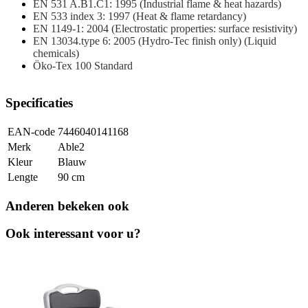
EN 531 A.B1.C1: 1995 (Industrial flame & heat hazards)
EN 533 index 3: 1997 (Heat & flame retardancy)
EN 1149-1: 2004 (Electrostatic properties: surface resistivity)
EN 13034.type 6: 2005 (Hydro-Tec finish only) (Liquid
chemicals)
Öko-Tex 100 Standard
Specificaties
EAN-code
7446040141168
Merk
Able2
Kleur
Blauw
Lengte
90 cm
Anderen bekeken ook
Ook interessant voor u?