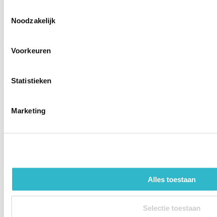
Toestemmingsselectie
Noodzakelijk
Voorkeuren
Statistieken
Marketing
Medi Butler Off
Gebruiksvriendelijk hulpmiddel om steunkousen uit te trekken
€ 33,50
Levertijd:
Direct
In winkelwagen
Alles toestaan
Selectie toestaan