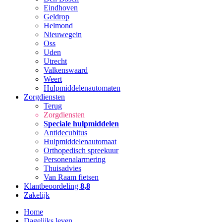
Eindhoven
Geldrop
Helmond
Nieuwegein
Oss
Uden
Utrecht
Valkenswaard
Weert
Hulpmiddelenautomaten
Zorgdiensten
Terug
Zorgdiensten
Speciale hulpmiddelen
Antidecubitus
Hulpmiddelenautomaat
Orthopedisch spreekuur
Personenalarmering
Thuisadvies
Van Raam fietsen
Klantbeoordeling
8,8
Zakelijk
Home
Dagelijks leven