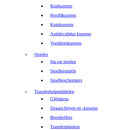
Rugkussens
Hoofdkussens
Kniekussens
Antidecubitus kussens
Voedingskussens
Stoelen
Sta-op stoelen
Stoelleestafels
Stoelbeschermers
Transferhulpmiddelen
Glijlakens
Draaischijven en -kussens
Beenheffers
Transferplanken