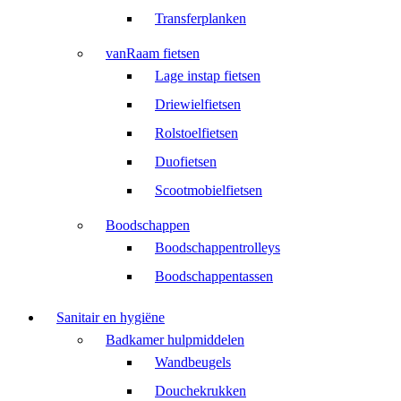
Transferplanken
vanRaam fietsen
Lage instap fietsen
Driewielfietsen
Rolstoelfietsen
Duofietsen
Scootmobielfietsen
Boodschappen
Boodschappentrolleys
Boodschappentassen
Sanitair en hygiëne
Badkamer hulpmiddelen
Wandbeugels
Douchekrukken