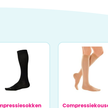
mpressiesokken
Compressiekous