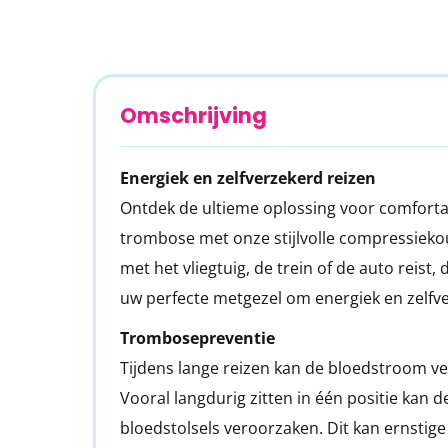
van
de
afbeeldingen-
gallerij
Omschrijving
Energiek en zelfverzekerd reizen
Ontdek de ultieme oplossing voor comfortab
trombose met onze stijlvolle compressiek
met het vliegtuig, de trein of de auto reist
uw perfecte metgezel om energiek en zelf
Trombosepreventie
Tijdens lange reizen kan de bloedstroom ve
Vooral langdurig zitten in één positie kan d
bloedstolsels veroorzaken. Dit kan ernstig