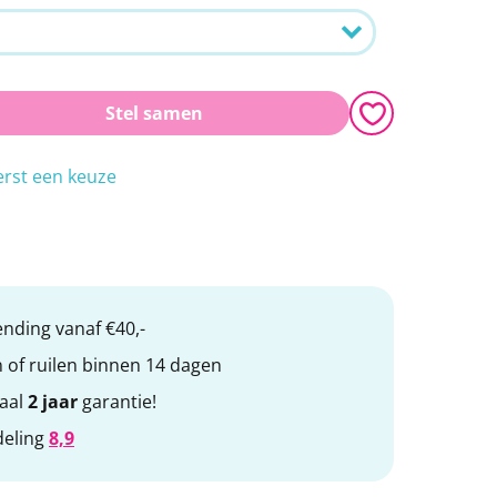
bby
TOPRO Step
Otolift trapliften
Stel samen
rst een keuze
nding vanaf €40,-
 of ruilen binnen 14 dagen
maal
2 jaar
garantie!
deling
8,9