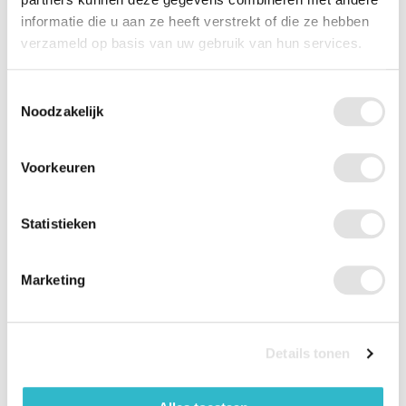
Gemaakt van roestvrij staal
informatie die u aan ze heeft verstrekt of die ze hebben
Vaatwasmachinebestendig
verzameld op basis van uw gebruik van hun services.
Toestemmingsselectie
Noodzakelijk
Voorkeuren
Statistieken
Marketing
Specificaties
Artikelnummer leverancier
PR63018
Details tonen
EAN-code
5036366300114