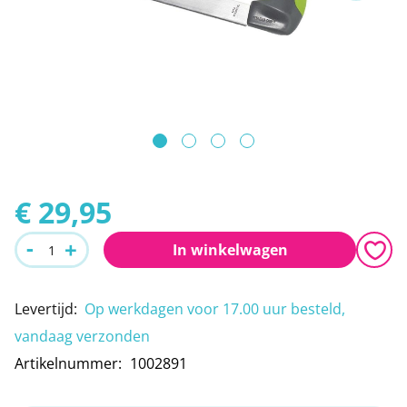
Leeshulpmiddelen
Boodschappen
de
afbeeldingen-
Vrije tijd
gallerij
Traplopen
Ga
naar
€ 29,95
het
-
+
In winkelwagen
begin
van
Levertijd
:
Op werkdagen voor 17.00 uur besteld,
de
vandaag verzonden
afbeeldingen-
Artikelnummer
1002891
gallerij