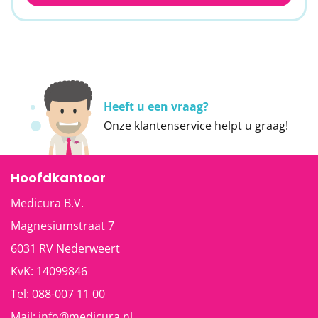
Heeft u een vraag?
Onze
klantenservice
helpt u graag!
Hoofdkantoor
Medicura B.V.
Magnesiumstraat 7
6031 RV
Nederweert
KvK: 14099846
Tel:
088-007 11 00
Mail:
info@medicura.nl