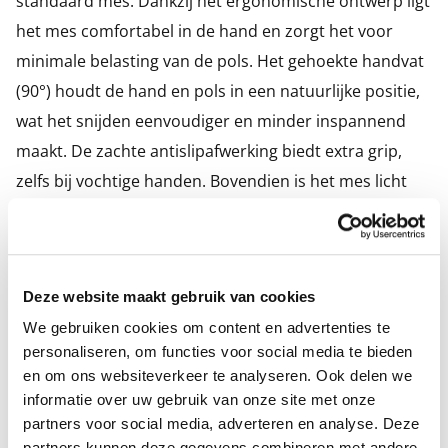
standaard mes. Dankzij het ergonomische ontwerp ligt
het mes comfortabel in de hand en zorgt het voor
minimale belasting van de pols. Het gehoekte handvat
(90°) houdt de hand en pols in een natuurlijke positie,
wat het snijden eenvoudiger en minder inspannend
maakt. De zachte antislipafwerking biedt extra grip,
zelfs bij vochtige handen. Bovendien is het mes licht
van gewicht en voorzien van een scherp roestvrijstalen
lemmet voor moeiteloos snijden.
Kenmerken
Deze website maakt gebruik van cookies
Lengte mes: 18 cm
We gebruiken cookies om content en advertenties te
Totale lengte: 24 cm
personaliseren, om functies voor social media te bieden
en om ons websiteverkeer te analyseren. Ook delen we
Antislip handvat met zachte afwerking
informatie over uw gebruik van onze site met onze
Handvat gemarkeerd met felgroene kleur
partners voor social media, adverteren en analyse. Deze
partners kunnen deze gegevens combineren met andere