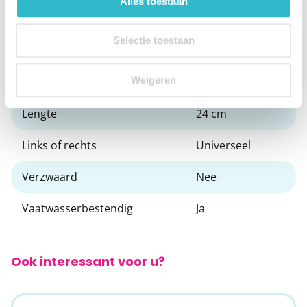
Alles toestaan
Merk
Able2
Selectie toestaan
Bestek of bord
Mes
Weigeren
Kleur
Groen
Lengte
24 cm
Links of rechts
Universeel
Verzwaard
Nee
Vaatwasserbestendig
Ja
Ook interessant voor u?